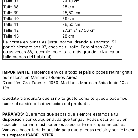
Talle 37
24,10 cm
Talle 38
25 cm
Talle 39
25,50 cm
Talle 40
26 cm
Talle 41
26,50 cm
Talle 42
27cm // 27,50 cm
Talle 43
28 cm
La horma en punta es justa, normal tirando a angosto. Si
por ej: siempre sos 37, eses es tu talle. Pero si sos 37 y
otras veces 38, recomiendo
el talle más grande. (Nunca un
talle menos del habitual).
IMPORTANTE:
Hacemos envíos a todo el país o podes retirar gratis
por el local en Martinez (Buenos Aires)
Dirección: Gral Paunero 1969, Martinez. Martes a Sábado de 10 a
19h.
Quedate tranquilo/a que si no te gusto como te quedo podemos
hacer el cambio o la devolución del producto.
PARA VOS:
Queremos que sepas que siempre estamos a tu
disposición por cualquier duda que tengas. Podes escribirnos en
cuaquier momento así podemos asesorarte en lo que necesites.
Vamos a hacer todo lo posible para que puedas recibir y ser feliz con
tus zapatos
ISABEL STIER.