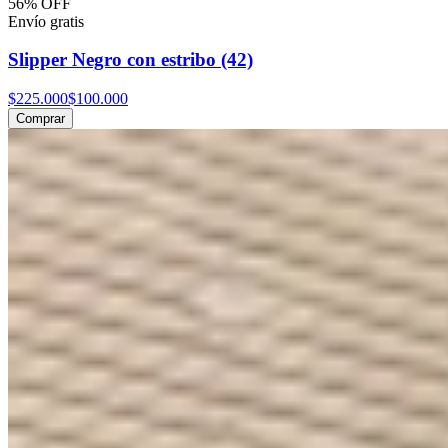
56% OFF
Envío gratis
Slipper Negro con estribo (42)
$225.000
$100.000
Comprar