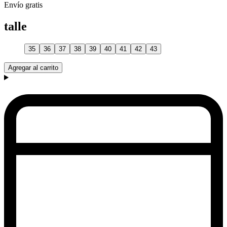
Envío gratis
talle
35
36
37
38
39
40
41
42
43
Agregar al carrito