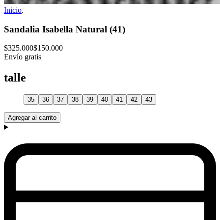
Inicio
.
Sandalia Isabella Natural (41)
$325.000
$150.000
Envío gratis
talle
35
36
37
38
39
40
41
42
43
Agregar al carrito