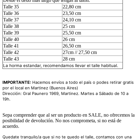
Desde el dedo más largo que tengas al talón.
Talle 35
22,80 cm
Talle 36
23,50 cm
Talle 37
24,10 cm
Talle 38
25 cm
Talle 39
25,50 cm
Talle 40
26 cm
Talle 41
26,50 cm
Talle 42
27cm // 27,50 cm
Talle 43
28 cm
La horma estandar, recomendamos llevar el talle habitual.
IMPORTANTE:
Hacemos envíos a todo el país o podes retirar gratis
por el local en Martinez (Buenos Aires)
Dirección: Gral Paunero 1969, Martinez. Martes a Sábado de 10 a
19h.
Sepa comprender que al ser un producto en SALE, no ofrecemos la
posibilidad de devolución. No nos comprometa, si no está de
acuerdo.
Quedate tranquilo/a que si no te quedo el talle, contamos con una