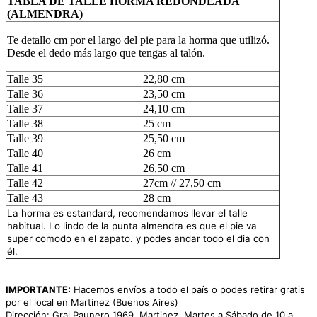
TABLA DE TALLE HORMA REDONDEADA
(ALMENDRA)
Te detallo cm por el largo del pie para la horma que utilizó.
Desde el dedo más largo que tengas al talón.
Talle 35
22,80 cm
Talle 36
23,50 cm
Talle 37
24,10 cm
Talle 38
25 cm
Talle 39
25,50 cm
Talle 40
26 cm
Talle 41
26,50 cm
Talle 42
27cm // 27,50 cm
Talle 43
28 cm
La horma es estandard, recomendamos llevar el talle
habitual. Lo lindo de la punta almendra es que el pie va
super comodo en el zapato. y podes andar todo el dia con
él.
IMPORTANTE:
Hacemos envíos a todo el país o podes retirar gratis
por el local en Martinez (Buenos Aires)
Dirección: Gral Paunero 1969, Martinez. Martes a Sábado de 10 a