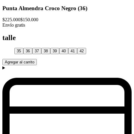
Punta Almendra Croco Negro (36)
$225.000
$150.000
Envío gratis
talle
35
36
37
38
39
40
41
42
Agregar al carrito