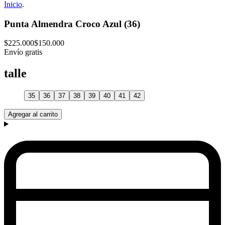
Inicio
.
Punta Almendra Croco Azul (36)
$225.000
$150.000
Envío gratis
talle
35
36
37
38
39
40
41
42
Agregar al carrito