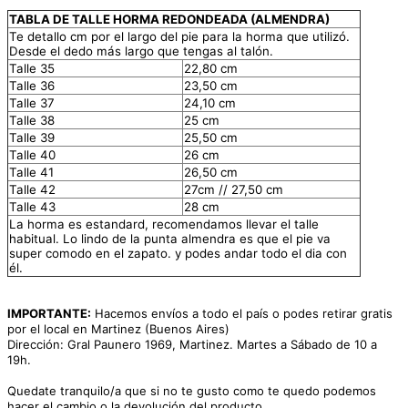
TABLA DE TALLE HORMA REDONDEADA (ALMENDRA)
Te detallo cm por el largo del pie para la horma que utilizó.
Desde el dedo más largo que tengas al talón.
Talle 35
22,80 cm
Talle 36
23,50 cm
Talle 37
24,10 cm
Talle 38
25 cm
Talle 39
25,50 cm
Talle 40
26 cm
Talle 41
26,50 cm
Talle 42
27cm // 27,50 cm
Talle 43
28 cm
La horma es estandard, recomendamos llevar el talle
habitual. Lo lindo de la punta almendra es que el pie va
super comodo en el zapato. y podes andar todo el dia con
él.
IMPORTANTE:
Hacemos envíos a todo el país o podes retirar gratis
por el local en Martinez (Buenos Aires)
Dirección: Gral Paunero 1969, Martinez. Martes a Sábado de 10 a
19h.
Quedate tranquilo/a que si no te gusto como te quedo podemos
hacer el cambio o la devolución del producto.