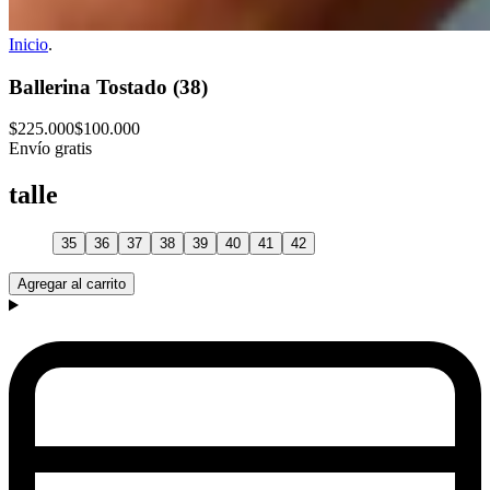
Inicio
.
Ballerina Tostado (38)
$225.000
$100.000
Envío gratis
talle
35
36
37
38
39
40
41
42
Agregar al carrito