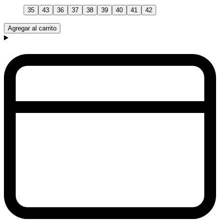
35
43
36
37
38
39
40
41
42
Agregar al carrito