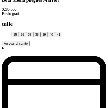
Bota Media pliegues Marron
$285.000
Envío gratis
talle
35
36
37
38
39
40
41
Agregar al carrito