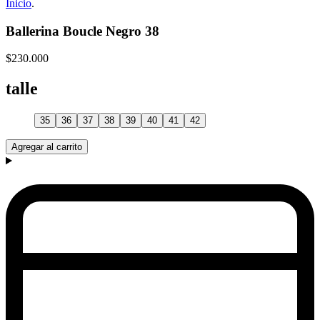
Inicio
.
Ballerina Boucle Negro 38
$230.000
talle
35
36
37
38
39
40
41
42
Agregar al carrito